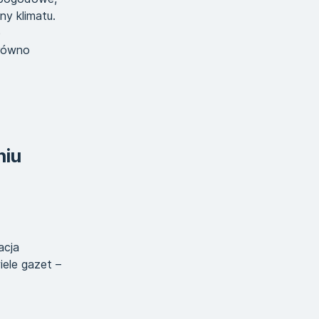
ny klimatu.
e
arówno
niu
acja
iele gazet –