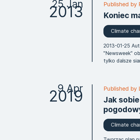
25 Jan
Published by 
2013
Koniec m
Climate ch
2013-01-25 Aut
"Newsweek" oba
tylko dalsze sia
9 Apr
Published by 
2019
Jak sobie
pogodow
Climate ch
Tworząc plan n