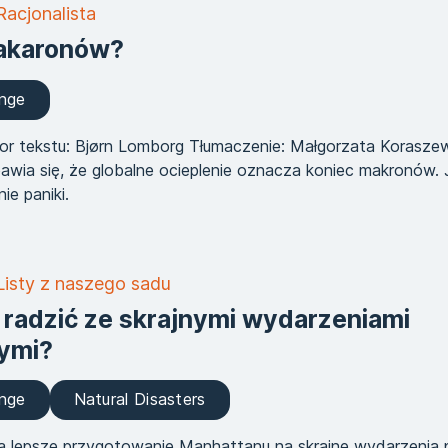
Racjonalista
akaronów?
ange
or tekstu: Bjørn Lomborg Tłumaczenie: Małgorzata Korasze
wia się, że globalne ocieplenie oznacza koniec makronów. 
nie paniki.
Listy z naszego sadu
 radzić ze skrajnymi wydarzeniami
ymi?
ange
Natural Disasters
a lepsze przygotowanie Manhattanu na skrajne wydarzenia