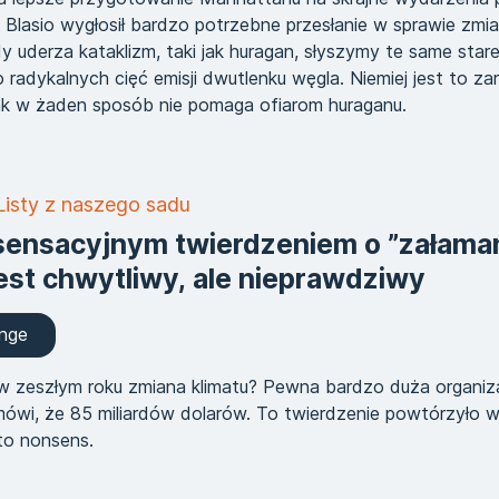
de Blasio wygłosił bardzo potrzebne przesłanie w sprawie zmia
y uderza kataklizm, taki jak huragan, słyszymy te same star
radykalnych cięć emisji dwutlenku węgla. Niemiej jest to z
jak w żaden sposób nie pomaga ofiarom huraganu.
Listy z naszego sadu
sensacyjnym twierdzeniem o ”załama
jest chwytliwy, ale nieprawdziwy
ange
 w zeszłym roku zmiana klimatu? Pewna bardzo duża organiz
ówi, że 85 miliardów dolarów. To twierdzenie powtórzyło w
 to nonsens.