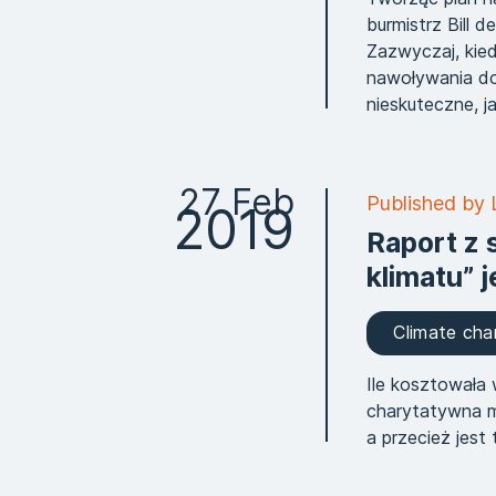
burmistrz Bill 
Zazwyczaj, kied
nawoływania do 
nieskuteczne, 
27 Feb
Published by 
2019
Raport z 
klimatu” 
Climate ch
Ile kosztowała
charytatywna m
a przecież jest