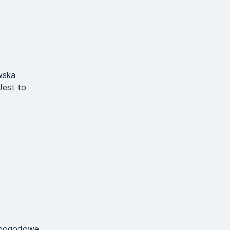
wska
Jest to
 pogodowe,