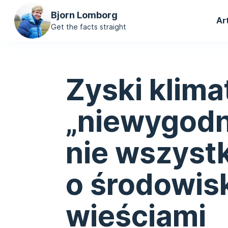
Ma
Bjorn Lomborg
Ar
na
Get the facts straight
Zyski klima
„niewygod
nie wszyst
o środowisk
wieściami