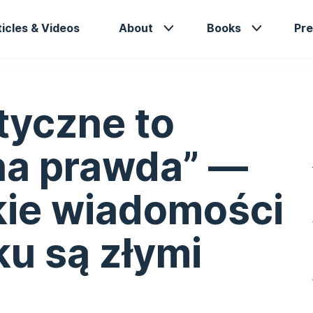
in
ticles & Videos
About
Books
Pre
vigation
tyczne to
na prawda” —
kie wiadomości
u są złymi