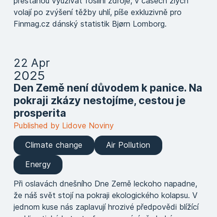
přestanou využívat fosilní zdroje, v časech zlých
volají po zvýšení těžby uhlí, píše exkluzivně pro
Finmag.cz dánský statistik Bjørn Lomborg.
22 Apr
2025
Den Země není důvodem k panice. Na
pokraji zkázy nestojíme, cestou je
prosperita
Published by Lidove Noviny
Climate change
Air Pollution
Energy
Při oslavách dnešního Dne Země leckoho napadne,
že náš svět stojí na pokraji ekologického kolapsu. V
jednom kuse nás zaplavují hrozivé předpovědi blížící