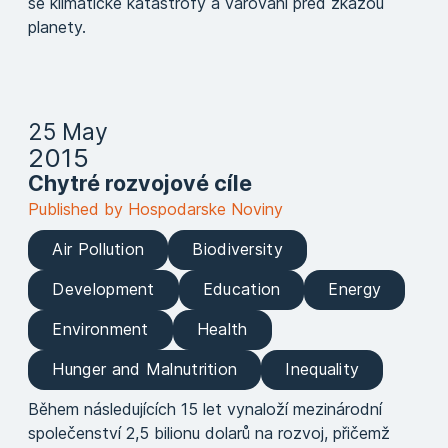
se klimatické katastrofy a varování před zkázou
planety.
25 May
2015
Chytré rozvojové cíle
Published by Hospodarske Noviny
Air Pollution
Biodiversity
Development
Education
Energy
Environment
Health
Hunger and Malnutrition
Inequality
Během následujících 15 let vynaloží mezinárodní
společenství 2,5 bilionu dolarů na rozvoj, přičemž