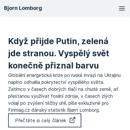
Ma
Bjorn Lomborg
na
Když přijde Putin, zelená
jde stranou. Vyspělý svět
konečně přiznal barvu
Globální energetická krize po ruské invazi na Ukrajinu
naplno odhalila pokrytectví vyspělého světa.
Zatímco v časech dobrých tlačí na chudé země, ať
přestanou využívat fosilní zdroje, v časech zlých
volají po zvýšení těžby uhlí, píše exkluzivně pro
Finmag.cz dánský statistik Bjørn Lomborg.
Přečtěte si celý článek