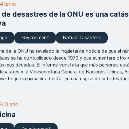
Milenio
e de desastres de la ONU es una catás
va
ange
Environment
Natural Disasters
e de la ONU ha revelado la inquietante noticia de que el n
iales se ha quintuplicado desde 1970 y que aumentará otro 
róximas décadas. El informe constata que más personas est
esastres y la Vicesecretaria General de Naciones Unidas, A
erte que la humanidad está "en una espiral de autodestruc
l Diario
icina
ange
Development