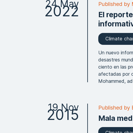
24 May
Published by 
2022
El report
informati
Climate ch
Un nuevo inform
desastres mund
ciento en las p
afectadas por d
Mohammed, advi
19 Nov
Published by E
2015
Mala med
Climate ch