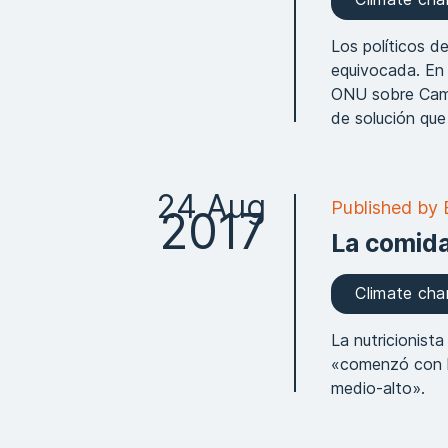
Los políticos d
equivocada. En 
ONU sobre Camb
de solución que
24 Aug
Published by 
2017
La comida
Climate ch
La nutricionist
«comenzó con la
medio-alto».