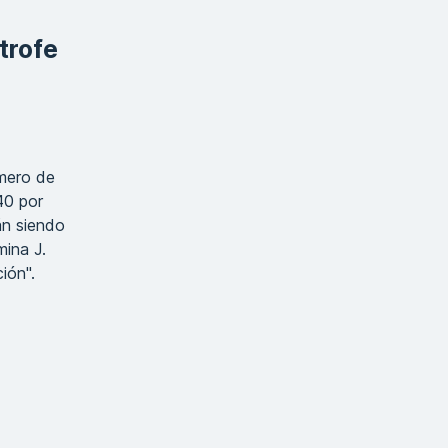
trofe
úmero de
40 por
án siendo
mina J.
ción".