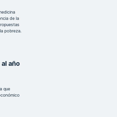
medicina
ncia de la
propuestas
 la pobreza.
 al año
da que
 económico