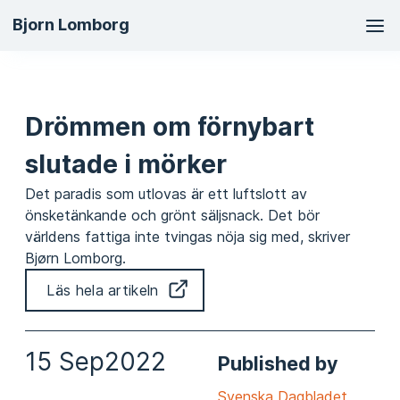
Ma
Bjorn Lomborg
na
Drömmen om förnybart
slutade i mörker
Det paradis som utlovas är ett luftslott av
önsketänkande och grönt säljsnack. Det bör
världens fattiga inte tvingas nöja sig med, skriver
Bjørn Lomborg.
Läs hela artikeln
15 Sep
2022
Published by
Svenska Dagbladet