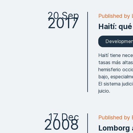
20 Sep
Published by L
2017
Haití: qué
Developme
Haití tiene nec
tasas más altas
hemisferio occi
bajo, especialme
El sistema judi
juicio.
17 Dec
Published by 
2008
Lomborg 