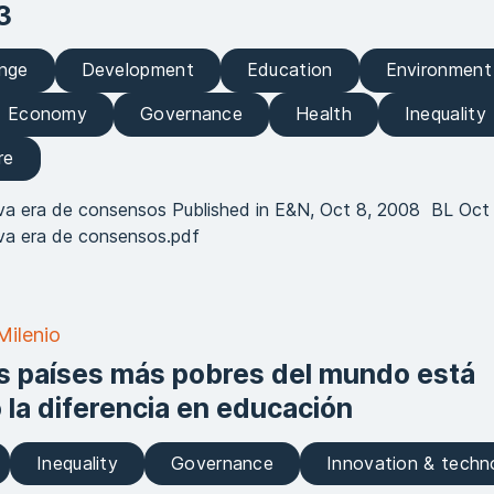
3
ange
Development
Education
Environment
d Economy
Governance
Health
Inequality
re
a era de consensos Published in E&N, Oct 8, 2008 BL Oc
a era de consensos.pdf
Milenio
s países más pobres del mundo está
la diferencia en educación
Inequality
Governance
Innovation & techn