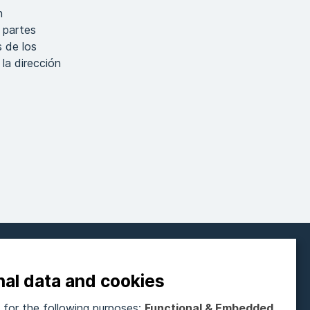
n
 partes
s de los
la dirección
FOLLOW ON SOCIAL MEDIA
nal data and cookies
for the following purposes:
Functional & Embedded