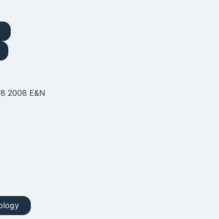
t 8 2008 E&N
ology