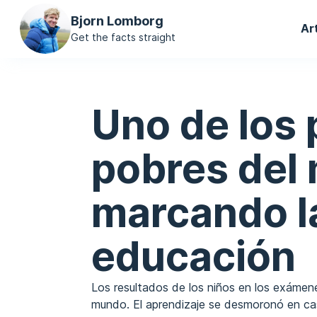
Ma
Bjorn Lomborg
Ar
na
Get the facts straight
Uno de los
pobres del
marcando la
educación
Los resultados de los niños en los exáme
mundo. El aprendizaje se desmoronó en cas