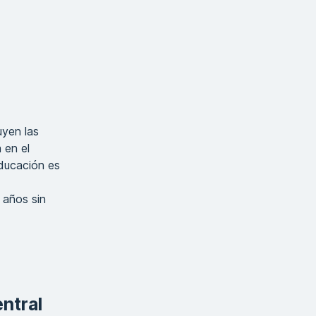
uyen las
 en el
educación es
 años sin
ntral