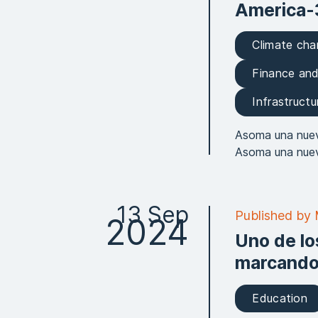
America-
Climate ch
Finance an
Infrastructu
Asoma una nuev
Asoma una nuev
13 Sep
Published by 
2024
Uno de lo
marcando 
Education