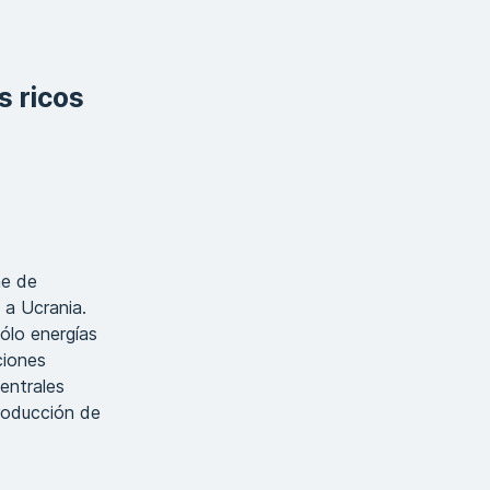
s ricos
ne de
a a Ucrania.
sólo energías
ciones
entrales
roducción de