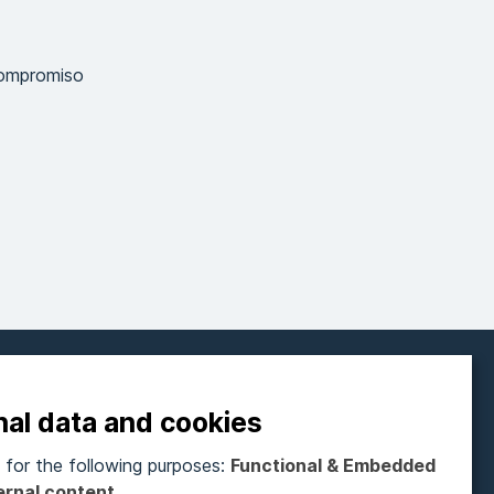
compromiso
FOLLOW ON SOCIAL MEDIA
nal data and cookies
for the following purposes:
Functional & Embedded
ubscribe to our newsletter
ernal content
.