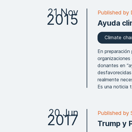
21 Nov
Published by 
2015
Ayuda cli
Climate ch
En preparación 
organizaciones 
donantes en “ay
desfavorecidas 
realmente neces
Es una noticia te
20 Jun
Published by
2017
Trump y P