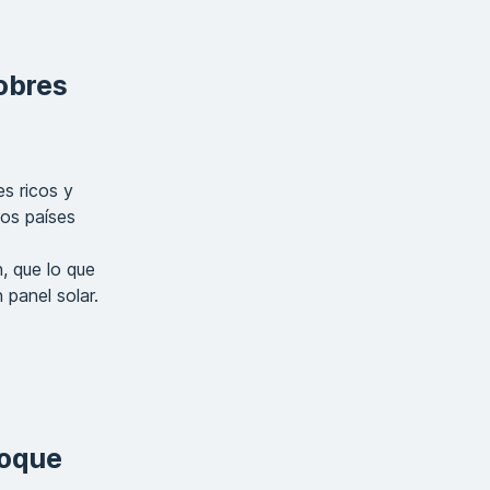
pobres
es ricos y
los países
, que lo que
 panel solar.
foque