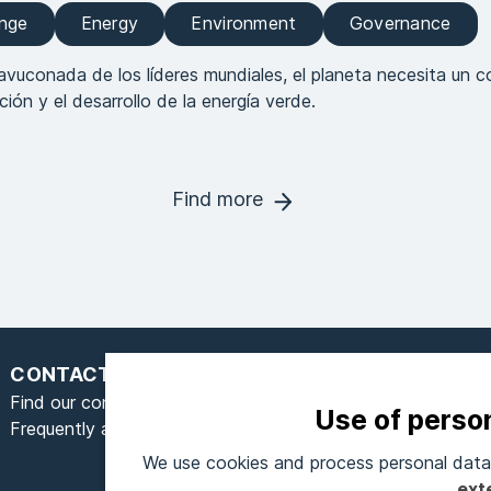
ange
Energy
Environment
Governance
vuconada de los líderes mundiales, el planeta necesita un 
ción y el desarrollo de la energía verde.
Find more
CONTACT
Find our contact form here
Use of perso
Frequently asked questions
We use cookies and process personal data 
S
ext