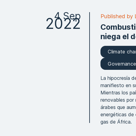
4 Sep
Published by 
2022
Combustib
niega el 
Climate ch
Governanc
La hipocresía d
manifiesto en su
Mientras los pa
renovables por 
árabes que aume
energéticas de 
gas de África.