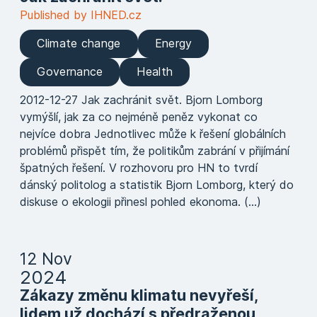
Published by IHNED.cz
Climate change
Energy
Governance
Health
2012-12-27 Jak zachránit svět. Bjorn Lomborg
vymýšlí, jak za co nejméně peněz vykonat co
nejvíce dobra Jednotlivec může k řešení globálních
problémů přispět tím, že politikům zabrání v přijímání
špatných řešení. V rozhovoru pro HN to tvrdí
dánský politolog a statistik Bjorn Lomborg, který do
diskuse o ekologii přinesl pohled ekonoma. (...)
12 Nov
2024
Zákazy změnu klimatu nevyřeší,
lidem už dochází s předraženou