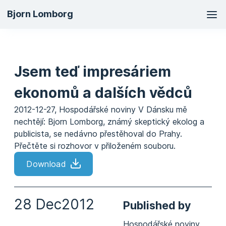
Ma
Bjorn Lomborg
na
Jsem teď impresáriem
ekonomů a dalších vědců
2012-12-27, Hospodářské noviny V Dánsku mě
nechtějí: Bjorn Lomborg, známý skeptický ekolog a
publicista, se nedávno přestěhoval do Prahy.
Přečtěte si rozhovor v přiloženém souboru.
Download
28 Dec
2012
Published by
Hospodářské noviny