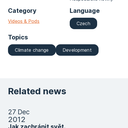
Category
Language
Videos & Pods
Czech
Topics
Climate change
Development
Related news
27 Dec
2012
Jak zachránit svět.