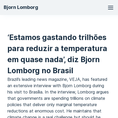
Ma
Bjorn Lomborg
na
‘Estamos gastando trilhões
para reduzir a temperatura
em quase nada’, diz Bjorn
Lomborg no Brasil
Brazil’s leading news magazine,
VEJA
, has featured
an extensive interview with Bjorn Lomborg during
his visit to Brasília. In the interview, Lomborg argues
that governments are spending trillions on climate
policies that deliver only marginal temperature
reductions at enormous cost. He maintains that
climate change is a real challenge but should be